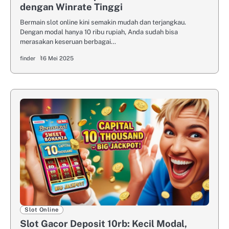
dengan Winrate Tinggi
Bermain slot online kini semakin mudah dan terjangkau.
Dengan modal hanya 10 ribu rupiah, Anda sudah bisa
merasakan keseruan berbagai…
finder
16 Mei 2025
Slot Online
Slot Gacor Deposit 10rb: Kecil Modal,