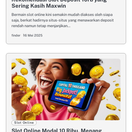
Sering Kasih Maxwin
Bermain slot online kini semakin mudah diakses oleh siapa
saja, berkat hadirnya situs-situs yang menawarkan deposit
rendah namun tetap menjanjikan…
finder
16 Mei 2025
Slot Online
Slot Online Modal 10 Ribu, Menang