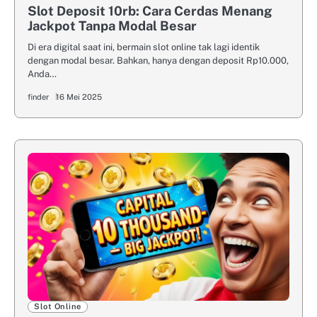
Slot Deposit 10rb: Cara Cerdas Menang
Jackpot Tanpa Modal Besar
Di era digital saat ini, bermain slot online tak lagi identik
dengan modal besar. Bahkan, hanya dengan deposit Rp10.000,
Anda…
finder
16 Mei 2025
Slot Online