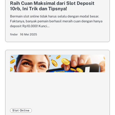
Raih Cuan Maksimal dari Slot Deposit
10rb, Ini Trik dan Tipsnya!
Bermain slot online tidak harus selalu dengan modal besar.
Faktanya, banyak pemain berhasil meraih cuan dengan hanya
deposit Rp10.000! Kunci…
finder
16 Mei 2025
Slot Online