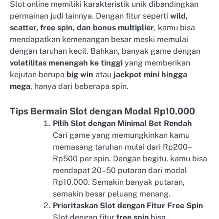
Slot online memiliki karakteristik unik dibandingkan
permainan judi lainnya. Dengan fitur seperti
wild,
scatter, free spin, dan bonus multiplier
, kamu bisa
mendapatkan kemenangan besar meski memulai
dengan taruhan kecil. Bahkan, banyak game dengan
volatilitas menengah ke tinggi
yang memberikan
kejutan berupa
big win
atau
jackpot mini hingga
mega
, hanya dari beberapa spin.
Tips Bermain Slot dengan Modal Rp10.000
Pilih Slot dengan Minimal Bet Rendah
Cari game yang memungkinkan kamu
memasang taruhan mulai dari Rp200–
Rp500 per spin. Dengan begitu, kamu bisa
mendapat 20–50 putaran dari modal
Rp10.000. Semakin banyak putaran,
semakin besar peluang menang.
Prioritaskan Slot dengan Fitur Free Spin
Slot dengan fitur
free spin
bisa