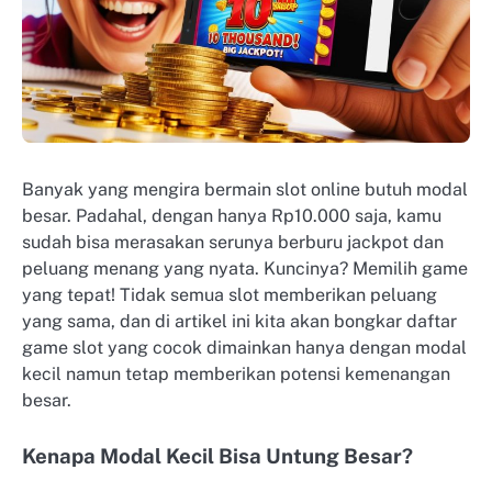
Banyak yang mengira bermain slot online butuh modal
besar. Padahal, dengan hanya Rp10.000 saja, kamu
sudah bisa merasakan serunya berburu jackpot dan
peluang menang yang nyata. Kuncinya? Memilih game
yang tepat! Tidak semua slot memberikan peluang
yang sama, dan di artikel ini kita akan bongkar daftar
game slot yang cocok dimainkan hanya dengan modal
kecil namun tetap memberikan potensi kemenangan
besar.
Kenapa Modal Kecil Bisa Untung Besar?