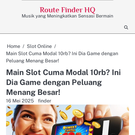
Skip
Route Finder HQ
to
Musik yang Meningkatkan Sensasi Bermain
content
Home
Slot Online
Main Slot Cuma Modal 10rb? Ini Dia Game dengan
Peluang Menang Besar!
Main Slot Cuma Modal 10rb? Ini
Dia Game dengan Peluang
Menang Besar!
16 Mei 2025
finder