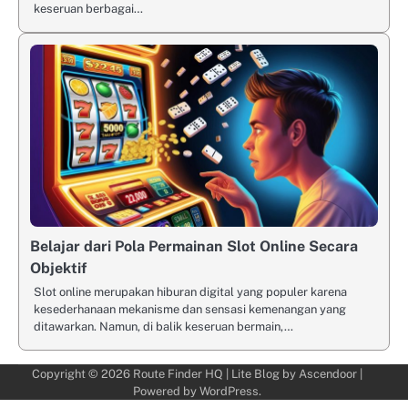
keseruan berbagai…
Belajar dari Pola Permainan Slot Online Secara
Objektif
Slot online merupakan hiburan digital yang populer karena
kesederhanaan mekanisme dan sensasi kemenangan yang
ditawarkan. Namun, di balik keseruan bermain,…
Copyright © 2026
Route Finder HQ
| Lite Blog by
Ascendoor
|
Powered by
WordPress
.