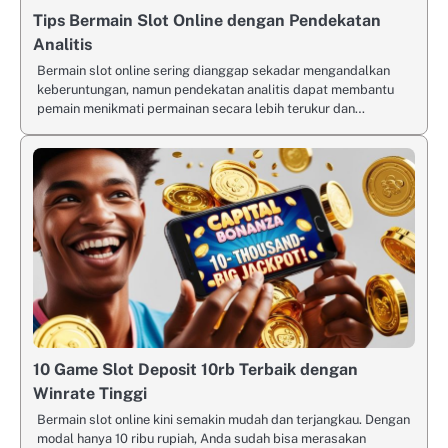
Tips Bermain Slot Online dengan Pendekatan
Analitis
Bermain slot online sering dianggap sekadar mengandalkan
keberuntungan, namun pendekatan analitis dapat membantu
pemain menikmati permainan secara lebih terukur dan…
10 Game Slot Deposit 10rb Terbaik dengan
Winrate Tinggi
Bermain slot online kini semakin mudah dan terjangkau. Dengan
modal hanya 10 ribu rupiah, Anda sudah bisa merasakan