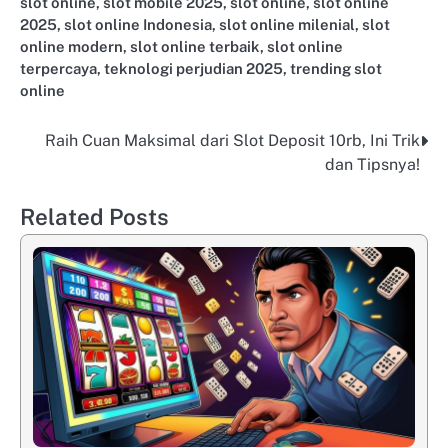
slot online
,
slot mobile 2025
,
slot online
,
slot online
2025
,
slot online Indonesia
,
slot online milenial
,
slot
online modern
,
slot online terbaik
,
slot online
terpercaya
,
teknologi perjudian 2025
,
trending slot
online
Raih Cuan Maksimal dari Slot Deposit 10rb, Ini Trik
Navigasi
dan Tipsnya!
pos
Related Posts